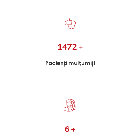
1954
+
Pacienți mulțumiți
8
+