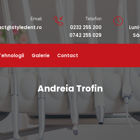
Email
Telefon
act@styledent.ro
0232 255 200
Luni
0742 255 029
Sâ
Tehnologii
Galerie
Contact
Andreia Trofin