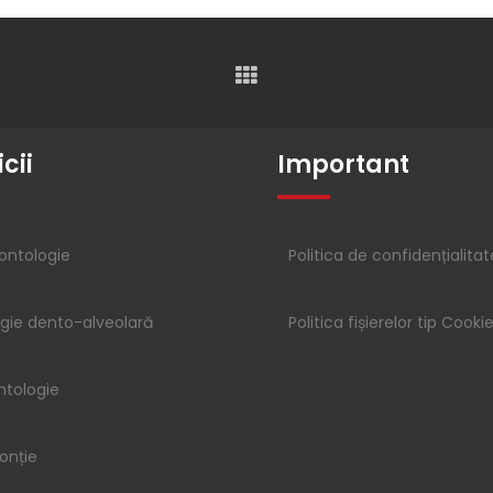
cii
Important
ontologie
Politica de confidențialitat
rgie dento-alveolară
Politica fișierelor tip Cooki
ntologie
onție