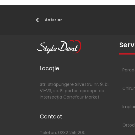
Anterior
Servi
Locație
Parod
Str. Străpungere Silvestru nr. 9, bl.
Chiru
V1-V3, sc. B, parter, aproape de
intersecția Carrefour Market
Impla
Contact
Ortod
Telefon: 0232 255 200