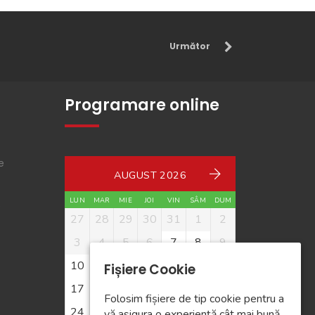
Următor
Programare online
e
AUGUST 2026
LUN
MAR
MIE
JOI
VIN
SÂM
DUM
e
27
28
29
30
31
1
2
3
4
5
6
7
8
9
10
11
12
13
14
15
16
Fișiere Cookie
17
18
19
20
21
22
23
Folosim fișiere de tip cookie pentru a
24
25
26
27
28
29
30
vă asigura o experiență cât mai bună