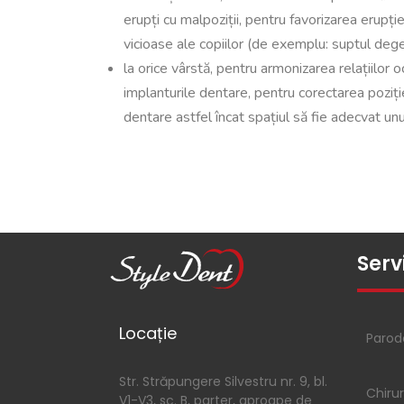
erupți cu malpoziții, pentru favorizarea erupți
vicioase ale copiilor (de exemplu: suptul deget
la orice vârstă, pentru armonizarea relațiilor 
implanturile dentare, pentru corectarea poziție
dentare astfel încat spațiul să fie adecvat unu
Servi
Locație
Parod
Str. Străpungere Silvestru nr. 9, bl.
Chiru
V1-V3, sc. B, parter, aproape de