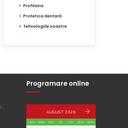
Profilaxia
Protetica dentară
Tehnologiile noastre
Programare online
e
AUGUST 2026
LUN
MAR
MIE
JOI
VIN
SÂM
DUM
e