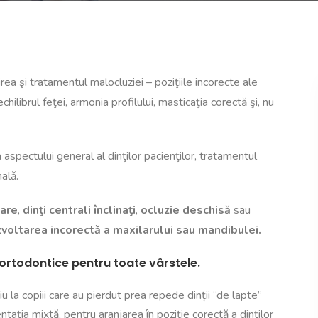
ea şi tratamentul malocluziei – poziţiile incorecte ale
chilibrul feţei, armonia profilului, masticaţia corectă şi, nu
aspectului general al dinţilor pacienţilor, tratamentul
ală.
tare
,
dinţi centrali înclinaţi
,
ocluzie deschisă
sau
voltarea incorectă a maxilarului sau mandibulei.
 ortodontice pentru toate vârstele.
 la copiii care au pierdut prea repede dinții “de lapte”
ntația mixtă, pentru aranjarea în poziție corectă a dinților