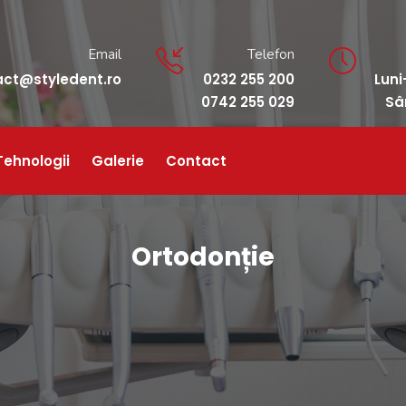
Email
Telefon
act@styledent.ro
0232 255 200
Luni
0742 255 029
Sâ
Tehnologii
Galerie
Contact
Ortodonție