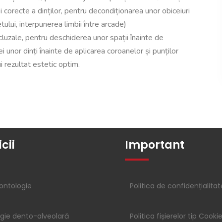
ei corecte a dinților, pentru decondiționarea unor obiceiuri
ului, interpunerea limbii între arcade)
ocluzale, pentru deschiderea unor spații înainte de
i unor dinți înainte de aplicarea coroanelor și punților
i rezultat estetic optim.
cii
Important
ontologie
Politica de confidențialitat
rgie dento-alveolară
Politica fișierelor tip Cooki