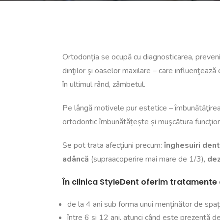
Ortodonția se ocupă cu diagnosticarea, prevenir
dinţilor şi oaselor maxilare – care influenţează e
în ultimul rând, zâmbetul.
Pe lângă motivele pur estetice – îmbunătăţirea 
ortodontic îmbunătățește și muşcătura funcţion
Se pot trata afecțiuni precum:
înghesuiri den
adâncă
(supraacoperire mai mare de 1/3),
dez
În clinica StyleDent oferim tratamente
de la 4 ani sub forma unui menținător de spațiu
între 6 și 12 ani, atunci când este prezentă de