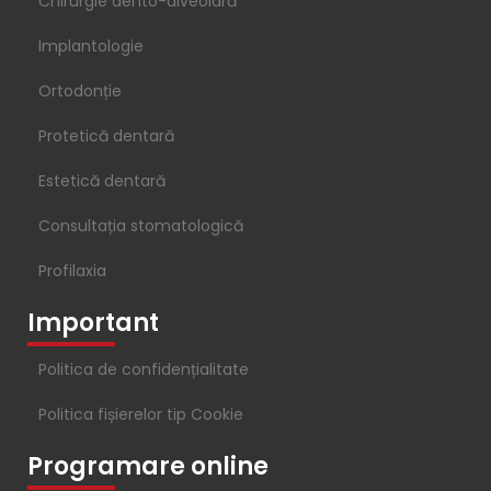
Chirurgie dento-alveolară
Implantologie
Ortodonție
Protetică dentară
Estetică dentară
Consultația stomatologică
Profilaxia
Important
Politica de confidențialitate
Politica fișierelor tip Cookie
Programare online