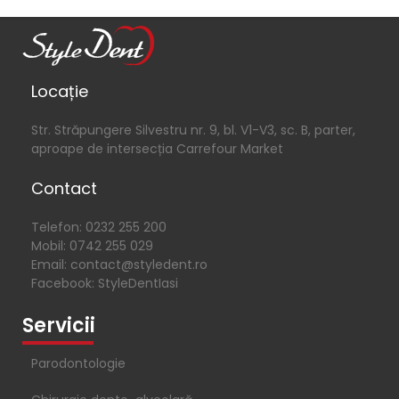
Locație
Str. Străpungere Silvestru nr. 9, bl. V1-V3, sc. B, parter,
aproape de intersecția Carrefour Market
Contact
Telefon: 0232 255 200
Mobil: 0742 255 029
Email: contact@styledent.ro
Facebook: StyleDentIasi
Servicii
Parodontologie